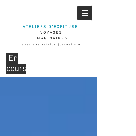
ATELIERS D'ECRITURE
VOYAGES
IMAGINAIRES
avec une aut
rice journaliste
En
cours