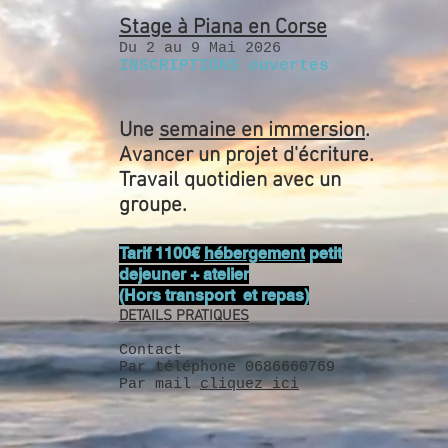
Stage à Piana en Corse
Du 2 au 9 Mai 2026
INSCRI
PTI
ONS ouvertes
Une
semaine en immersion
.
Avancer un projet d'écriture.
Travail quotidien avec un
groupe.
Tarif 1100€
hébergement
petit
dejeuner + atelier
(Hors transport et repas)
DETAILS PRATIQUES
Contact
Par téléphone 0686660769
Par mail
cliquez ici