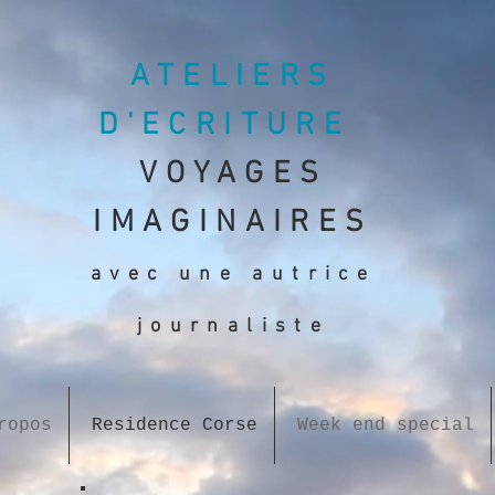
ATELIERS
D'ECRITURE
VOYAGES
IMAGINAIRES
avec une aut
rice
journaliste
ropos
Residence Corse
Week end special