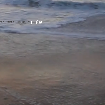
tes Paris 0686660769